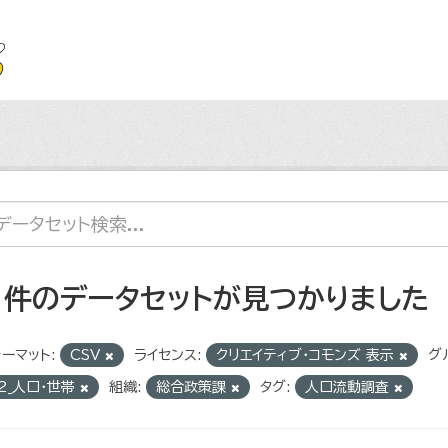
1 件のデータセットが見つかりました
ーマット:
CSV
ライセンス:
クリエイティブ・コモンズ 表示
グ
2_人口・世帯
組織:
総合政策課
タグ:
人口流動調査