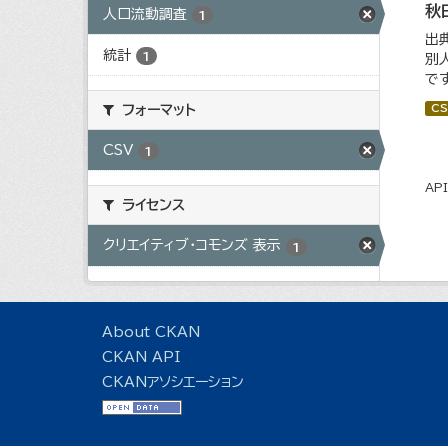
秋
人口流動調査
1
出
統計
1
別
で
CS
フォーマット
CSV
1
AP
ライセンス
クリエイティブ・コモンズ 表示
1
About CKAN
CKAN API
CKANアソシエーション