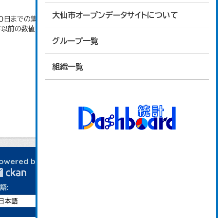
大仙市オープンデータサイトについて
日までの集計。 大仙市の統計「2-10 秋田県年齢
4年以前の数値は合併前市町村の数値を合算したもの
グループ一覧
組織一覧
owered by
語