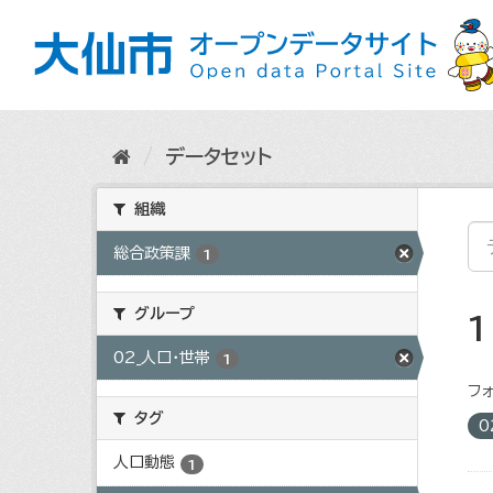
ス
キ
ッ
プ
し
て
内
データセット
容
へ
組織
総合政策課
1
グループ
02_人口・世帯
1
フォ
タグ
0
人口動態
1