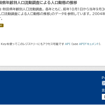
田県年齢別人口流動調査による人口動態の推移
典：秋田県年齢別人口流動調査。 各年ともに、前年１０月１日から当年９月３０
人口流動調査による人口動態の推移」のデータを参照しています。 200
す。
V
I Keyを使ってこのレジストリーにもアクセス可能です
API
(see
APIドキュメント
).
P
言