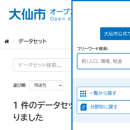
ス
キ
ッ
プ
し
て
大仙市公式
内
データセット
容
フリーワード検索
へ
並び順
一覧から探す
1 件のデータセットが見つか
分野別に探す
りました