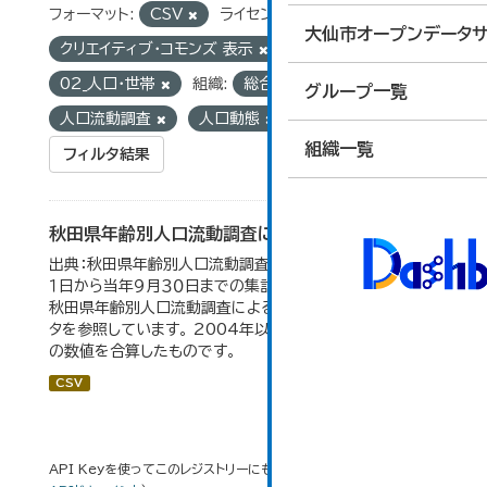
フォーマット:
CSV
ライセンス:
大仙市オープンデータサ
クリエイティブ・コモンズ 表示
グループ:
02_人口・世帯
組織:
総合政策課
タグ:
グループ一覧
人口流動調査
人口動態
組織一覧
フィルタ結果
秋田県年齢別人口流動調査による人口動態の推移
出典：秋田県年齢別人口流動調査。 各年ともに、前年１０月
１日から当年９月３０日までの集計。 大仙市の統計「2-10
秋田県年齢別人口流動調査による人口動態の推移」のデー
タを参照しています。 2004年以前の数値は合併前市町村
の数値を合算したものです。
CSV
API Keyを使ってこのレジストリーにもアクセス可能です
API
(see