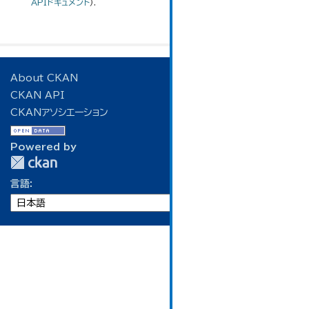
APIドキュメント
).
About CKAN
CKAN API
CKANアソシエーション
Powered by
言語