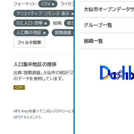
フォーマット:
CSV
ライセンス:
大仙市オープンデータサ
クリエイティブ・コモンズ 表示
グループ:
02_人口・世帯
組織:
総合政策課
タグ:
グループ一覧
人口集中地区
国勢調査
組織一覧
フィルタ結果
人口集中地区の推移
出典：国勢調査。大仙市の統計「2-3 人口集中地区の推移」
のデータを参照しています。
CSV
API Keyを使ってこのレジストリーにもアクセス可能です
API
(see
APIドキュメント
).