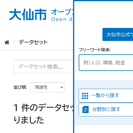
ス
キ
ッ
プ
し
て
大仙市公式
内
データセット
容
フリーワード検索
へ
並び順
一覧から探す
1 件のデータセットが見つか
分野別に探す
りました