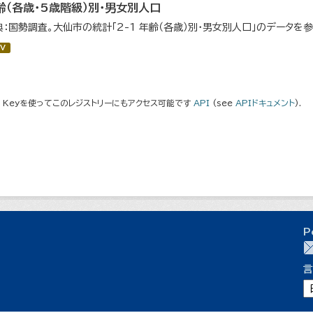
齢（各歳・5歳階級）別・男女別人口
典：国勢調査。大仙市の統計「2-1 年齢（各歳）別・男女別人口」のデータを
V
I Keyを使ってこのレジストリーにもアクセス可能です
API
(see
APIドキュメント
).
P
言