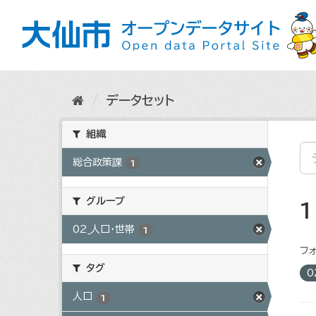
ス
キ
ッ
プ
し
て
内
データセット
容
へ
組織
総合政策課
1
グループ
02_人口・世帯
1
フォ
タグ
0
人口
1