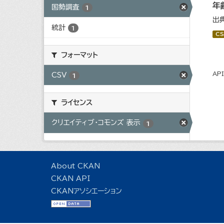
年
国勢調査
1
出
統計
1
CS
フォーマット
AP
CSV
1
ライセンス
クリエイティブ・コモンズ 表示
1
About CKAN
CKAN API
CKANアソシエーション