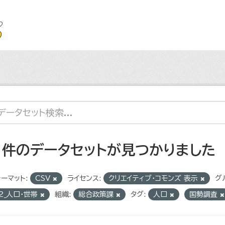
1 件のデータセットが見つかりました
ーマット:
CSV
ライセンス:
クリエイティブ・コモンズ 表示
グ
2_人口・世帯
組織:
総合政策課
タグ:
人口
国勢調査