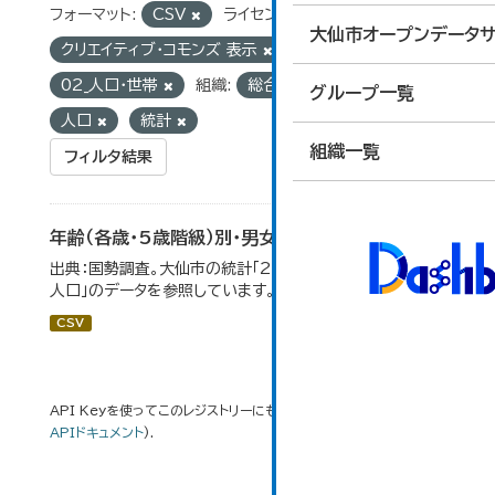
フォーマット:
CSV
ライセンス:
大仙市オープンデータサ
クリエイティブ・コモンズ 表示
グループ:
02_人口・世帯
組織:
総合政策課
タグ:
グループ一覧
人口
統計
組織一覧
フィルタ結果
年齢（各歳・5歳階級）別・男女別人口
出典：国勢調査。大仙市の統計「2-1 年齢（各歳）別・男女別
人口」のデータを参照しています。
CSV
API Keyを使ってこのレジストリーにもアクセス可能です
API
(see
APIドキュメント
).