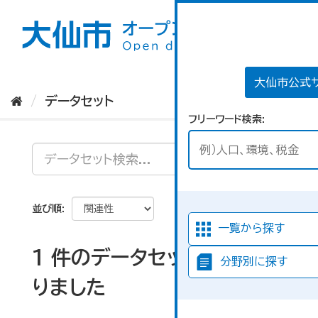
ス
キ
ッ
プ
し
て
大仙市公式
内
データセット
容
フリーワード検索
へ
並び順
一覧から探す
1 件のデータセットが見つか
分野別に探す
りました