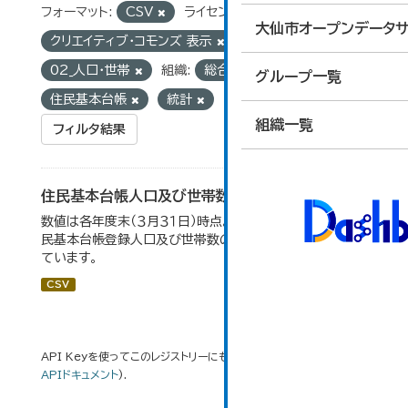
フォーマット:
CSV
ライセンス:
大仙市オープンデータサ
クリエイティブ・コモンズ 表示
グループ:
02_人口・世帯
組織:
総合政策課
タグ:
グループ一覧
住民基本台帳
統計
組織一覧
フィルタ結果
住民基本台帳人口及び世帯数の推移
数値は各年度末（３月３１日）時点。大仙市の統計「2-9 住
民基本台帳登録人口及び世帯数の推移」のデータを参照し
ています。
CSV
API Keyを使ってこのレジストリーにもアクセス可能です
API
(see
APIドキュメント
).