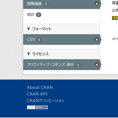
年
国勢調査
1
出
統計
1
CS
フォーマット
AP
CSV
1
ライセンス
クリエイティブ・コモンズ 表示
1
About CKAN
CKAN API
CKANアソシエーション