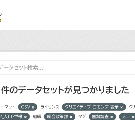
1 件のデータセットが見つかりました
ーマット:
CSV
ライセンス:
クリエイティブ・コモンズ 表示
グ
2_人口・世帯
組織:
総合政策課
タグ:
国勢調査
人口