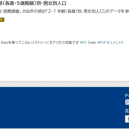
齢（各歳・5歳階級）別・男女別人口
典：国勢調査。大仙市の統計「2-1 年齢（各歳）別・男女別人口」のデータを
V
I Keyを使ってこのレジストリーにもアクセス可能です
API
(see
APIドキュメント
).
P
言