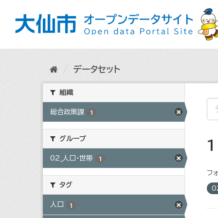
ス
キ
ッ
プ
し
て
内
データセット
容
へ
組織
総合政策課
1
グループ
02_人口・世帯
1
フォ
タグ
0
人口
1