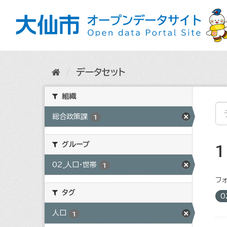
ス
キ
ッ
プ
し
て
内
データセット
容
へ
組織
総合政策課
1
グループ
02_人口・世帯
1
フォ
タグ
0
人口
1