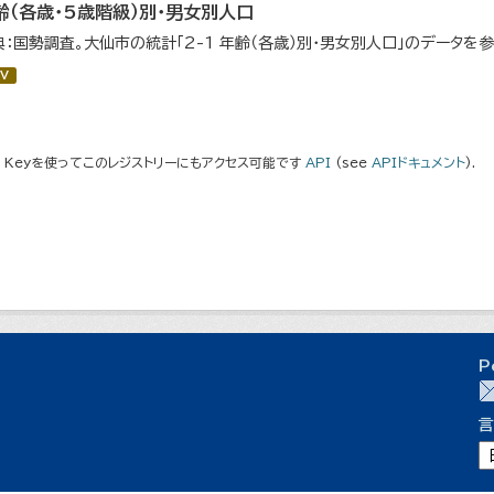
齢（各歳・5歳階級）別・男女別人口
典：国勢調査。大仙市の統計「2-1 年齢（各歳）別・男女別人口」のデータを
V
I Keyを使ってこのレジストリーにもアクセス可能です
API
(see
APIドキュメント
).
P
言