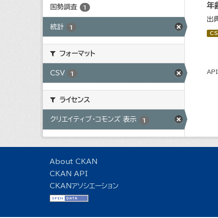
年
国勢調査
1
出
統計
1
CS
フォーマット
AP
CSV
1
ライセンス
クリエイティブ・コモンズ 表示
1
About CKAN
CKAN API
CKANアソシエーション