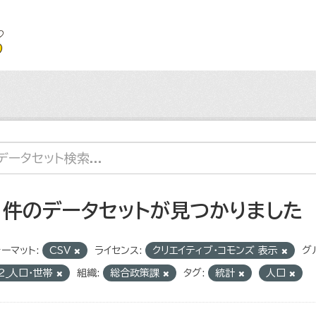
1 件のデータセットが見つかりました
ーマット:
CSV
ライセンス:
クリエイティブ・コモンズ 表示
グ
2_人口・世帯
組織:
総合政策課
タグ:
統計
人口