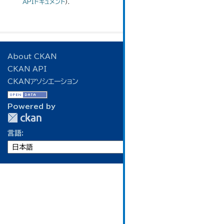
APIドキュメント
).
About CKAN
CKAN API
CKANアソシエーション
Powered by
言語