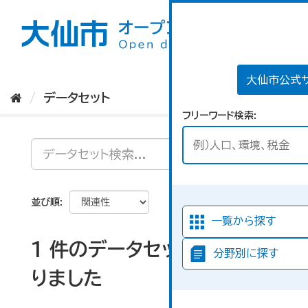
ス
キ
ッ
プ
し
て
大仙市公式
内
データセット
容
フリーワード検索
へ
並び順
一覧から探す
1 件のデータセットが見つか
分野別に探す
りました