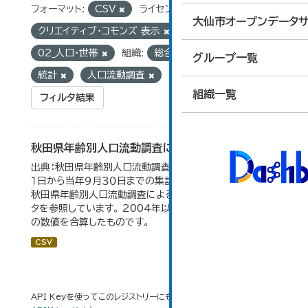
フォーマット:
CSV
ライセンス:
大仙市オープンデータサ
クリエイティブ・コモンズ 表示
グループ:
02_人口・世帯
組織:
総合政策課
タグ:
グループ一覧
統計
人口流動調査
組織一覧
フィルタ結果
秋田県年齢別人口流動調査による人口動態の推移
出典：秋田県年齢別人口流動調査。 各年ともに、前年１０月
１日から当年９月３０日までの集計。 大仙市の統計「2-10
秋田県年齢別人口流動調査による人口動態の推移」のデー
タを参照しています。 2004年以前の数値は合併前市町村
の数値を合算したものです。
CSV
API Keyを使ってこのレジストリーにもアクセス可能です
API
(see