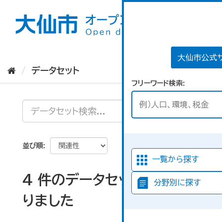
ス
キ
ッ
プ
し
て
大仙市公式
内
データセット
容
フリーワード検索
へ
並び順
一覧から探す
4 件のデータセットが見つか
分野別に探す
りました