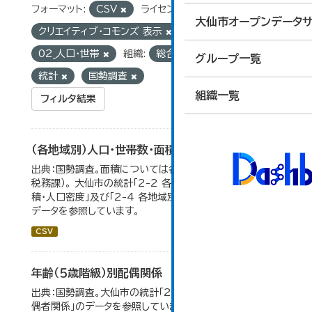
フォーマット:
CSV
ライセンス:
大仙市オープンデータサ
クリエイティブ・コモンズ 表示
グループ:
02_人口・世帯
組織:
総合政策課
タグ:
グループ一覧
統計
国勢調査
組織一覧
フィルタ結果
（各地域別）人口・世帯数・面積・人口密度
出典：国勢調査。面積については各年１月１日時点（大仙市
税務課）。 大仙市の統計「2-2 各地域別人口・人口増減・面
積・人口密度」及び「2-4 各地域別人口・世帯数の推移」の
データを参照しています。
CSV
年齢（５歳階級）別配偶関係
出典：国勢調査。大仙市の統計「2-12 年齢（5歳階級）別配
偶者関係」のデータを参照しています。