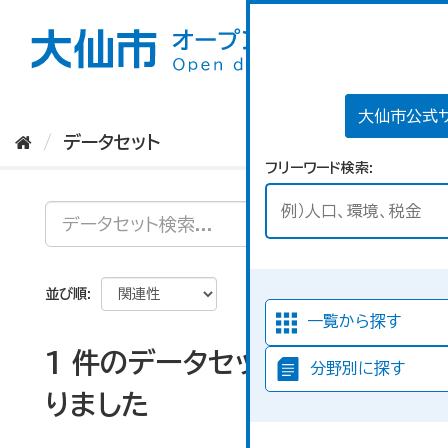
ス
キ
ッ
プ
し
て
大仙市公式
内
データセット
容
フリーワード検索
へ
並び順
一覧から探す
1 件のデータセットが見つか
分野別に探す
りました