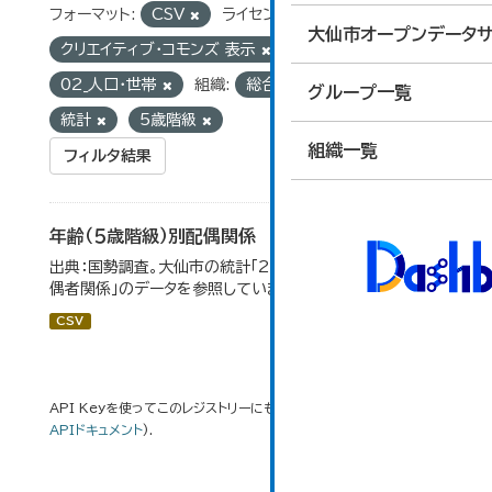
フォーマット:
CSV
ライセンス:
大仙市オープンデータサ
クリエイティブ・コモンズ 表示
グループ:
02_人口・世帯
組織:
総合政策課
タグ:
グループ一覧
統計
5歳階級
組織一覧
フィルタ結果
年齢（５歳階級）別配偶関係
出典：国勢調査。大仙市の統計「2-12 年齢（5歳階級）別配
偶者関係」のデータを参照しています。
CSV
API Keyを使ってこのレジストリーにもアクセス可能です
API
(see
APIドキュメント
).