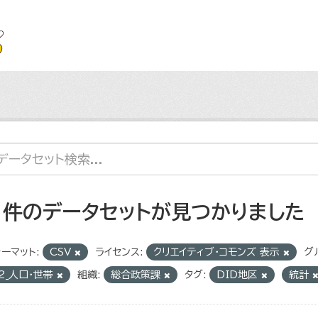
1 件のデータセットが見つかりました
ーマット:
CSV
ライセンス:
クリエイティブ・コモンズ 表示
グ
2_人口・世帯
組織:
総合政策課
タグ:
DID地区
統計