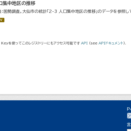
口集中地区の推移
典：国勢調査。大仙市の統計「2-3 人口集中地区の推移」のデータを参照し
V
I Keyを使ってこのレジストリーにもアクセス可能です
API
(see
APIドキュメント
).
P
言