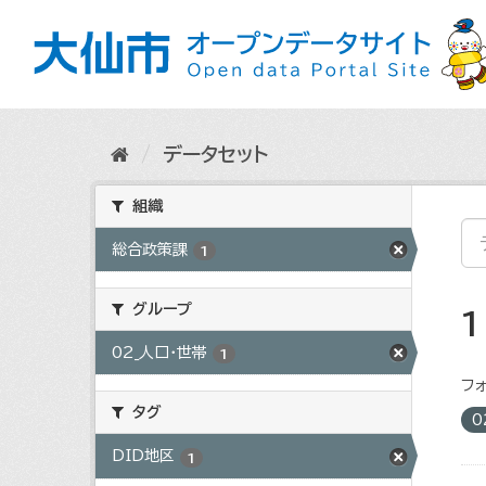
ス
キ
ッ
プ
し
て
内
データセット
容
へ
組織
総合政策課
1
グループ
02_人口・世帯
1
フォ
タグ
0
DID地区
1