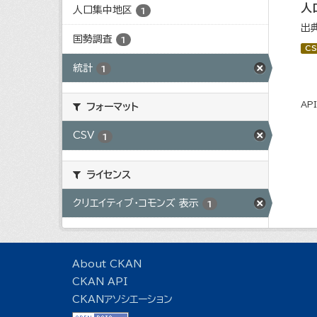
人
人口集中地区
1
出
国勢調査
1
CS
統計
1
AP
フォーマット
CSV
1
ライセンス
クリエイティブ・コモンズ 表示
1
About CKAN
CKAN API
CKANアソシエーション