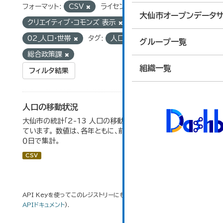
フォーマット:
CSV
ライセンス:
大仙市オープンデータサ
クリエイティブ・コモンズ 表示
グループ:
02_人口・世帯
タグ:
人口移動
組織:
グループ一覧
総合政策課
組織一覧
フィルタ結果
人口の移動状況
大仙市の統計「2-13 人口の移動状況」のデータを参照し
ています。 数値は、各年ともに、前年１０月１日～当年９月３
０日で集計。
CSV
API Keyを使ってこのレジストリーにもアクセス可能です
API
(see
APIドキュメント
).