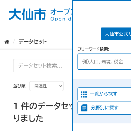
ス
キ
ッ
プ
し
て
大仙市公式
内
データセット
容
フリーワード検索
へ
並び順
一覧から探す
1 件のデータセットが見つか
分野別に探す
りました