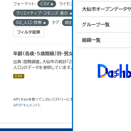
フォーマット:
CSV
ライセンス:
大仙市オープンデータサ
クリエイティブ・コモンズ 表示
グループ:
02_人口・世帯
タグ:
統計
人口
グループ一覧
フィルタ結果
組織一覧
年齢（各歳・5歳階級）別・男女別人口
出典：国勢調査。大仙市の統計「2-1 年齢（各歳）別・男女別
人口」のデータを参照しています。
CSV
API Keyを使ってこのレジストリーにもアクセス可能です
API
(see
APIドキュメント
).