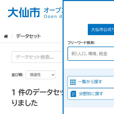
ス
キ
ッ
プ
し
て
大仙市公式
内
データセット
容
フリーワード検索
へ
並び順
一覧から探す
1 件のデータセットが見つか
分野別に探す
りました