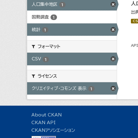
人
人口集中地区
1
出
国勢調査
1
CS
統計
1
AP
フォーマット
CSV
1
ライセンス
クリエイティブ・コモンズ 表示
1
About CKAN
CKAN API
CKANアソシエーション