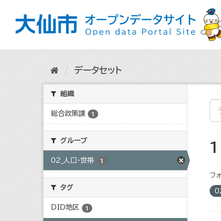
ス
キ
ッ
プ
し
て
内
データセット
容
へ
組織
総合政策課
1
グループ
02_人口・世帯
1
フォ
タグ
0
DID地区
1