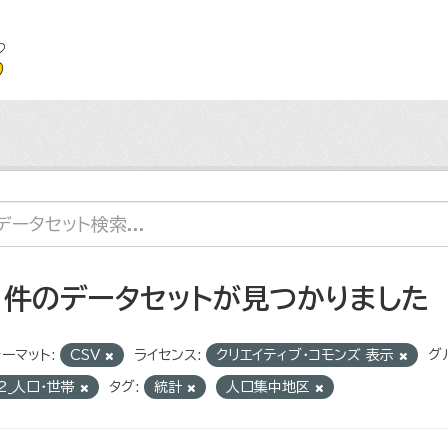
1 件のデータセットが見つかりました
ーマット:
CSV
ライセンス:
クリエイティブ・コモンズ 表示
グ
2_人口・世帯
タグ:
統計
人口集中地区