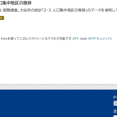
口集中地区の推移
典：国勢調査。大仙市の統計「2-3 人口集中地区の推移」のデータを参照し
V
I Keyを使ってこのレジストリーにもアクセス可能です
API
(see
APIドキュメント
).
P
言