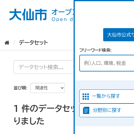
ス
キ
ッ
プ
し
て
大仙市公式
内
データセット
容
フリーワード検索
へ
並び順
一覧から探す
1 件のデータセットが見つか
分野別に探す
りました