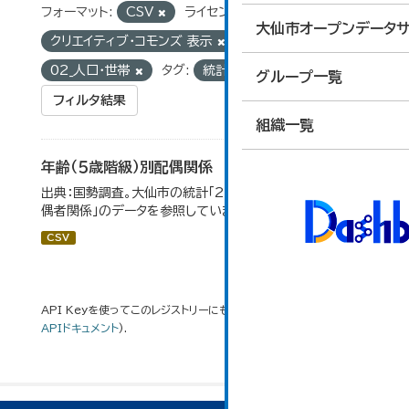
フォーマット:
CSV
ライセンス:
大仙市オープンデータサ
クリエイティブ・コモンズ 表示
グループ:
02_人口・世帯
タグ:
統計
5歳階級
グループ一覧
フィルタ結果
組織一覧
年齢（５歳階級）別配偶関係
出典：国勢調査。大仙市の統計「2-12 年齢（5歳階級）別配
偶者関係」のデータを参照しています。
CSV
API Keyを使ってこのレジストリーにもアクセス可能です
API
(see
APIドキュメント
).