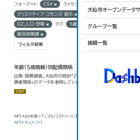
フォーマット:
CSV
ライセンス:
大仙市オープンデータサ
クリエイティブ・コモンズ 表示
グループ:
02_人口・世帯
タグ:
5歳階級
組織:
グループ一覧
総合政策課
組織一覧
フィルタ結果
年齢（５歳階級）別配偶関係
出典：国勢調査。大仙市の統計「2-12 年齢（5歳階級）別配
偶者関係」のデータを参照しています。
CSV
API Keyを使ってこのレジストリーにもアクセス可能です
API
(see
APIドキュメント
).