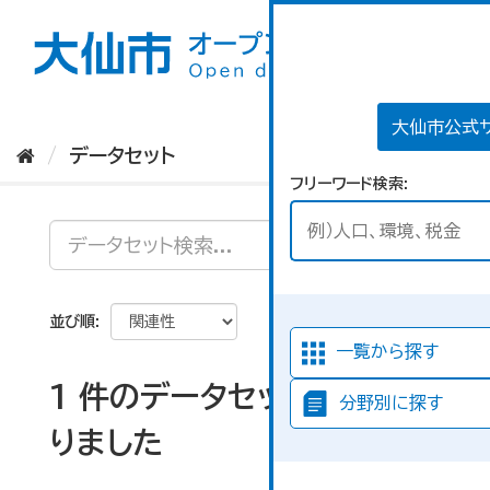
ス
キ
ッ
プ
し
て
大仙市公式
内
データセット
容
フリーワード検索
へ
並び順
一覧から探す
1 件のデータセットが見つか
分野別に探す
りました