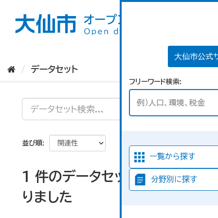
ス
キ
ッ
プ
し
て
大仙市公式
内
データセット
容
フリーワード検索
へ
並び順
一覧から探す
1 件のデータセットが見つか
分野別に探す
りました