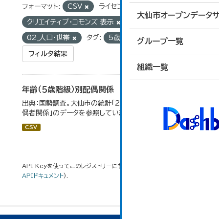
フォーマット:
CSV
ライセンス:
大仙市オープンデータサ
クリエイティブ・コモンズ 表示
グループ:
02_人口・世帯
タグ:
5歳階級
配偶関係
グループ一覧
フィルタ結果
組織一覧
年齢（５歳階級）別配偶関係
出典：国勢調査。大仙市の統計「2-12 年齢（5歳階級）別配
偶者関係」のデータを参照しています。
CSV
API Keyを使ってこのレジストリーにもアクセス可能です
API
(see
APIドキュメント
).