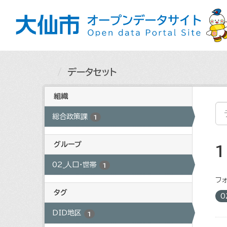
ス
キ
ッ
プ
し
て
内
データセット
容
へ
組織
総合政策課
1
グループ
02_人口・世帯
1
フォ
タグ
0
DID地区
1