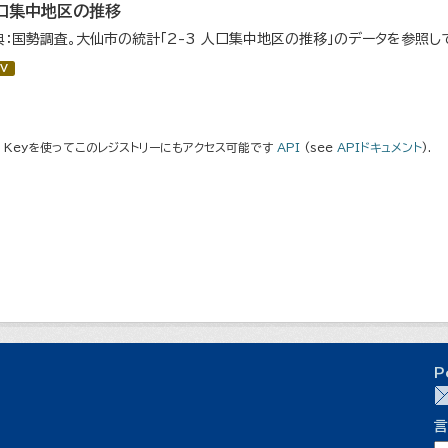
口集中地区の推移
典：国勢調査。大仙市の統計「2-3 人口集中地区の推移」のデータを参照し
V
I Keyを使ってこのレジストリーにもアクセス可能です
API
(see
APIドキュメント
).
P
言