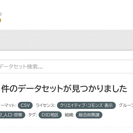
1 件のデータセットが見つかりました
ーマット:
CSV
ライセンス:
クリエイティブ・コモンズ 表示
グループ
2_人口・世帯
タグ:
DID地区
組織:
総合政策課