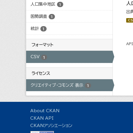
人
人口集中地区
1
出
国勢調査
1
CS
統計
1
AP
フォーマット
CSV
1
ライセンス
クリエイティブ・コモンズ 表示
1
About CKAN
CKAN API
CKANアソシエーション