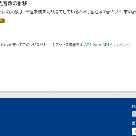
光客数の推移
項目の人数は、単位未満を切り捨てしているため、各地域の計と大仙市の計
V
I Keyを使ってこのレジストリーにもアクセス可能です
API
(see
APIドキュメント
).
P
言