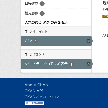
観
日帰客数
1
各
観光客数
1
CS
人気のある タグ のみを表示
フォーマット
AP
CSV
1
ライセンス
クリエイティブ・コモンズ 表示
1
About CKAN
CKAN API
CKANアソシエーション