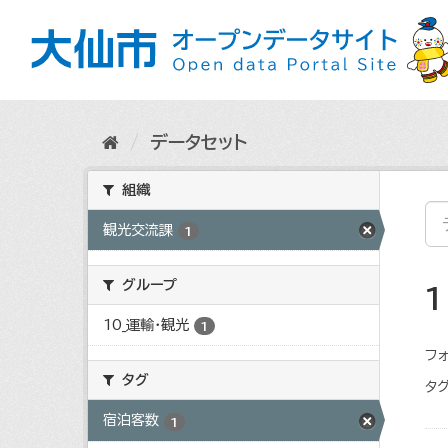
ス
キ
ッ
プ
し
て
内
データセット
容
へ
組織
観光交流課
1
グループ
10_運輸・観光
1
フォ
タグ
タグ
宿泊客数
1