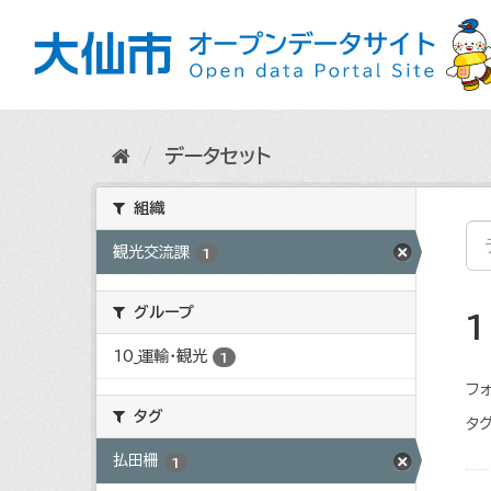
ス
キ
ッ
プ
し
て
内
データセット
容
へ
組織
観光交流課
1
グループ
10_運輸・観光
1
フォ
タグ
タグ
払田柵
1