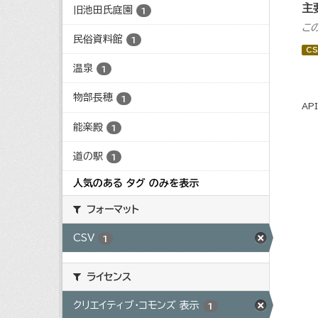
主
旧池田氏庭園
1
こ
民俗資料館
1
CS
温泉
1
物部長穂
1
AP
能楽殿
1
道の駅
1
人気のある タグ のみを表示
フォーマット
CSV
1
ライセンス
クリエイティブ・コモンズ 表示
1