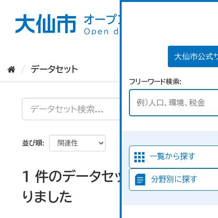
ス
キ
ッ
プ
し
て
大仙市公式
内
データセット
容
フリーワード検索
へ
並び順
一覧から探す
1 件のデータセットが見つか
分野別に探す
りました