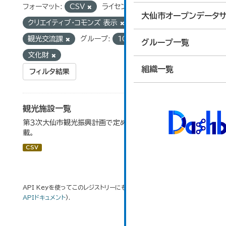
フォーマット:
CSV
ライセンス:
大仙市オープンデータサ
クリエイティブ・コモンズ 表示
組織:
観光交流課
グループ:
10_運輸・観光
タグ:
グループ一覧
文化財
組織一覧
フィルタ結果
観光施設一覧
第３次大仙市観光振興計画で定めた、主要観光施設を掲
載。
CSV
API Keyを使ってこのレジストリーにもアクセス可能です
API
(see
APIドキュメント
).