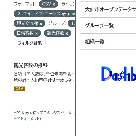
フォーマット:
CSV
ライセンス:
大仙市オープンデータサ
クリエイティブ・コモンズ 表示
組織:
観光交流課
グループ:
10_運輸・観光
タグ:
グループ一覧
日帰客数
観光客数
組織一覧
フィルタ結果
観光客数の推移
各項目の人数は、単位未満を切り捨てしているため、各地
域の計と大仙市の計は一致しない場合がある。
CSV
API Keyを使ってこのレジストリーにもアクセス可能です
API
(see
APIドキュメント
).