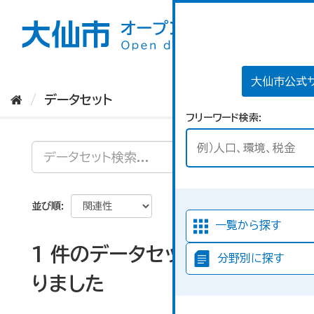
ス
キ
ッ
プ
し
て
大仙市公式
内
データセット
容
フリーワード検索
へ
並び順
一覧から探す
1 件のデータセットが見つか
分野別に探す
りました