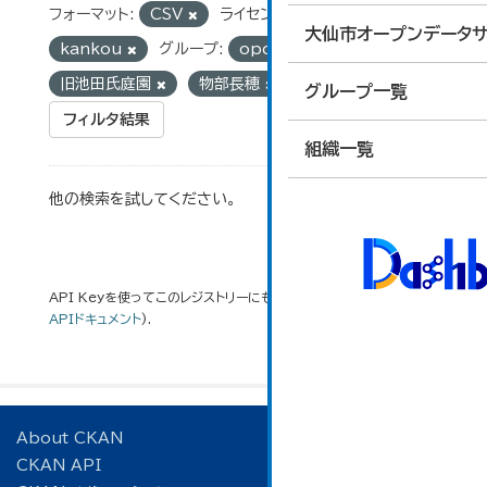
フォーマット:
CSV
ライセンス:
cc-by
組織:
大仙市オープンデータサ
kankou
グループ:
opdunyu
タグ:
旧池田氏庭園
物部長穂
グループ一覧
フィルタ結果
組織一覧
他の検索を試してください。
API Keyを使ってこのレジストリーにもアクセス可能です
API
(see
APIドキュメント
).
About CKAN
CKAN API