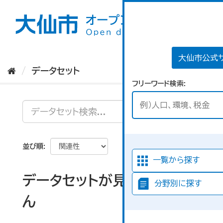
ス
キ
ッ
プ
し
て
大仙市公式
内
データセット
容
フリーワード検索
へ
並び順
一覧から探す
データセットが見つかりませ
分野別に探す
ん