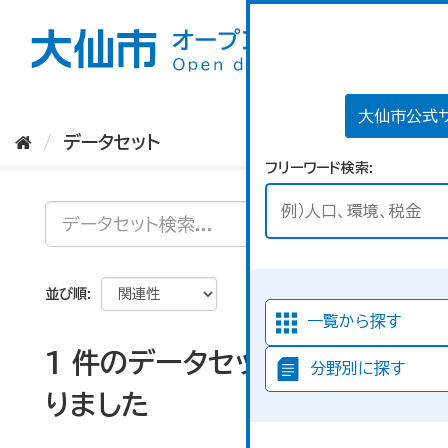
ス
キ
ッ
プ
し
て
大仙市公式
内
データセット
容
フリーワード検索
へ
並び順
一覧から探す
1 件のデータセットが見つか
分野別に探す
りました