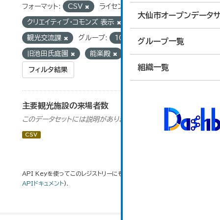
フォーマット:
CSV
ライセンス:
大仙市オープンデータサ
クリエイティブ・コモンズ 表示
組織:
観光交流課
グループ:
10_運輸・観光
タグ:
グループ一覧
旧池田氏庭園
能楽殿
組織一覧
フィルタ結果
主要観光施設の来場者数
このデータセットには説明がありません
CSV
API Keyを使ってこのレジストリーにもアクセス可能です
API
(see
APIドキュメント
).