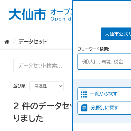
ス
キ
ッ
プ
し
て
大仙市公式
内
データセット
容
フリーワード検索
へ
並び順
一覧から探す
2 件のデータセットが見つか
分野別に探す
りました