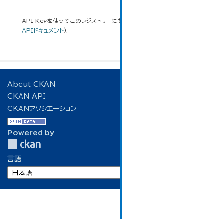
API Keyを使ってこのレジストリーにもアクセス可能です
API
(see
APIドキュメント
).
About CKAN
CKAN API
CKANアソシエーション
Powered by
言語