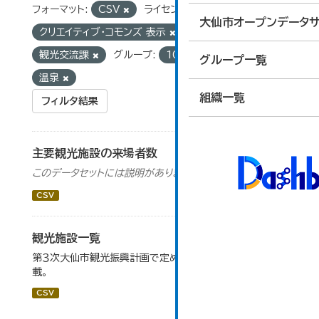
フォーマット:
CSV
ライセンス:
大仙市オープンデータサ
クリエイティブ・コモンズ 表示
組織:
観光交流課
グループ:
10_運輸・観光
タグ:
グループ一覧
温泉
組織一覧
フィルタ結果
主要観光施設の来場者数
このデータセットには説明がありません
CSV
観光施設一覧
第３次大仙市観光振興計画で定めた、主要観光施設を掲
載。
CSV