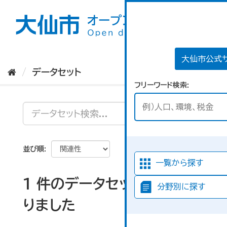
ス
キ
ッ
プ
し
て
大仙市公式
内
データセット
容
フリーワード検索
へ
並び順
一覧から探す
1 件のデータセットが見つか
分野別に探す
りました