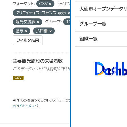
フォーマット:
CSV
ライセンス:
大仙市オープンデータサ
クリエイティブ・コモンズ 表示
組織:
観光交流課
グループ:
10_運輸・観光
タグ:
グループ一覧
温泉
払田柵
組織一覧
フィルタ結果
主要観光施設の来場者数
このデータセットには説明がありません
CSV
API Keyを使ってこのレジストリーにもアクセス可能です
API
(see
APIドキュメント
).