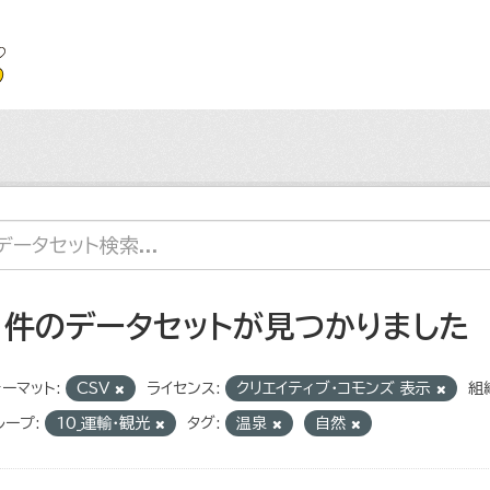
1 件のデータセットが見つかりました
ーマット:
CSV
ライセンス:
クリエイティブ・コモンズ 表示
組
ループ:
10_運輸・観光
タグ:
温泉
自然