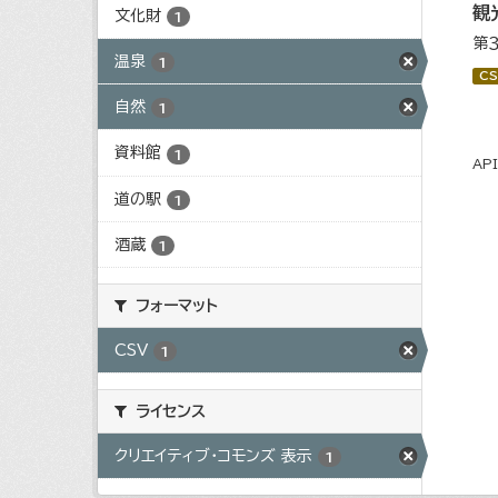
観
文化財
1
第
温泉
1
CS
自然
1
資料館
1
AP
道の駅
1
酒蔵
1
フォーマット
CSV
1
ライセンス
クリエイティブ・コモンズ 表示
1