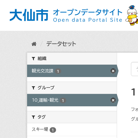
ス
キ
ッ
プ
し
て
内
データセット
容
へ
組織
観光交流課
1
グループ
10_運輸・観光
1
フォ
タグ
グ
スキー場
1