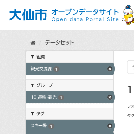
ス
キ
ッ
プ
し
て
内
データセット
容
へ
組織
観光交流課
1
グループ
10_運輸・観光
1
フォ
タグ
タグ
スキー場
1