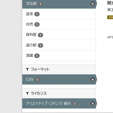
観
文化財
1
第
温泉
1
CS
自然
1
資料館
1
AP
道の駅
1
酒蔵
1
フォーマット
CSV
1
ライセンス
クリエイティブ・コモンズ 表示
1