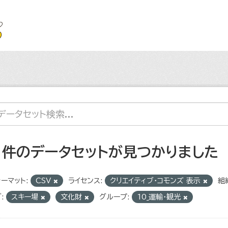
1 件のデータセットが見つかりました
ーマット:
CSV
ライセンス:
クリエイティブ・コモンズ 表示
組
:
スキー場
文化財
グループ:
10_運輸・観光