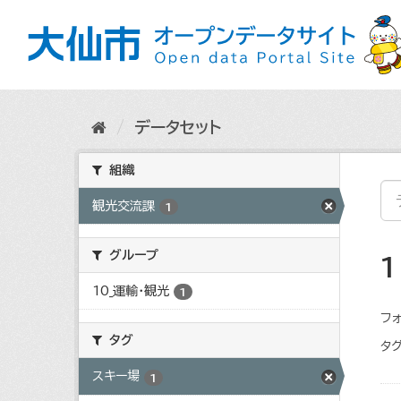
ス
キ
ッ
プ
し
て
内
データセット
容
へ
組織
観光交流課
1
グループ
10_運輸・観光
1
フォ
タグ
タグ
スキー場
1