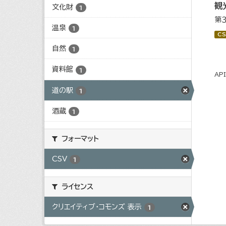
観
文化財
1
第
温泉
1
CS
自然
1
資料館
1
AP
道の駅
1
酒蔵
1
フォーマット
CSV
1
ライセンス
クリエイティブ・コモンズ 表示
1