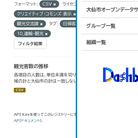
フォーマット:
CSV
ライセンス:
大仙市オープンデータサ
クリエイティブ・コモンズ 表示
組織:
観光交流課
タグ:
日帰客数
グループ:
グループ一覧
10_運輸・観光
組織一覧
フィルタ結果
観光客数の推移
各項目の人数は、単位未満を切り捨てしているため、各地
域の計と大仙市の計は一致しない場合がある。
CSV
API Keyを使ってこのレジストリーにもアクセス可能です
API
(see
APIドキュメント
).