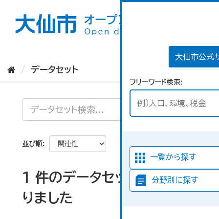
ス
キ
ッ
プ
し
て
大仙市公式
内
データセット
容
フリーワード検索
へ
並び順
一覧から探す
1 件のデータセットが見つか
分野別に探す
りました