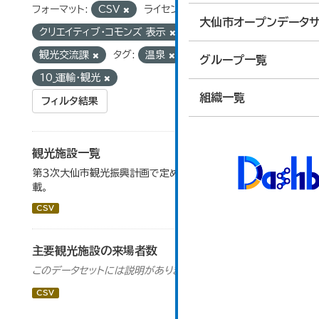
フォーマット:
CSV
ライセンス:
大仙市オープンデータサ
クリエイティブ・コモンズ 表示
組織:
観光交流課
タグ:
温泉
グループ:
グループ一覧
10_運輸・観光
組織一覧
フィルタ結果
観光施設一覧
第３次大仙市観光振興計画で定めた、主要観光施設を掲
載。
CSV
主要観光施設の来場者数
このデータセットには説明がありません
CSV