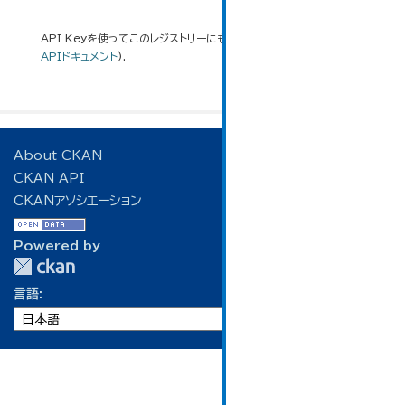
API Keyを使ってこのレジストリーにもアクセス可能です
API
(see
APIドキュメント
).
About CKAN
CKAN API
CKANアソシエーション
Powered by
言語