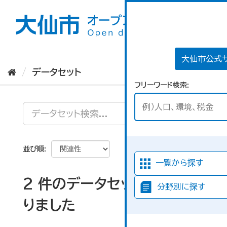
ス
キ
ッ
プ
し
て
大仙市公式
内
データセット
容
フリーワード検索
へ
並び順
一覧から探す
2 件のデータセットが見つか
分野別に探す
りました