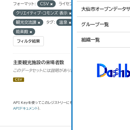
フォーマット:
CSV
ライセンス:
大仙市オープンデータサ
クリエイティブ・コモンズ 表示
組織:
観光交流課
タグ:
温泉
物部長穂
グループ一覧
能楽殿
組織一覧
フィルタ結果
主要観光施設の来場者数
このデータセットには説明がありません
CSV
API Keyを使ってこのレジストリーにもアクセス可能です
API
(see
APIドキュメント
).