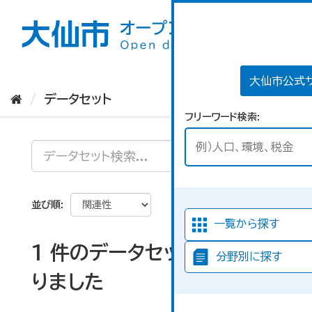
ス
キ
ッ
プ
し
て
大仙市公式
内
データセット
容
フリーワード検索
へ
並び順
一覧から探す
1 件のデータセットが見つか
分野別に探す
りました