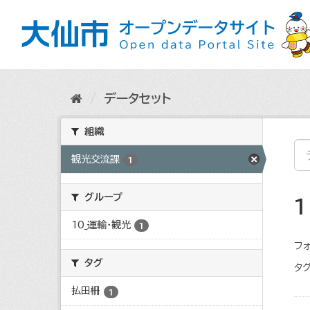
ス
キ
ッ
プ
し
て
内
データセット
容
へ
組織
観光交流課
1
グループ
10_運輸・観光
1
フォ
タグ
タグ
払田柵
1