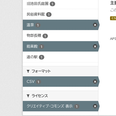
主
旧池田氏庭園
1
こ
民俗資料館
1
CS
温泉
1
物部長穂
1
AP
能楽殿
1
道の駅
1
フォーマット
CSV
1
ライセンス
クリエイティブ・コモンズ 表示
1