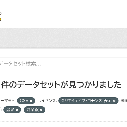
1 件のデータセットが見つかりました
ーマット:
CSV
ライセンス:
クリエイティブ・コモンズ 表示
組
:
温泉
能楽殿