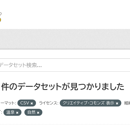
1 件のデータセットが見つかりました
ーマット:
CSV
ライセンス:
クリエイティブ・コモンズ 表示
組
:
温泉
自然