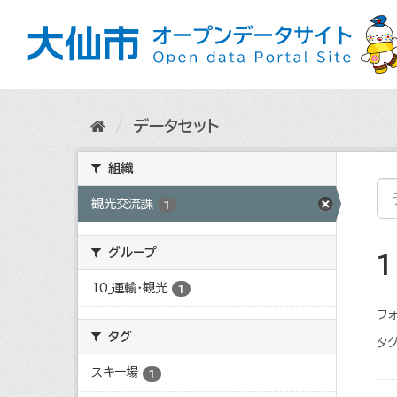
ス
キ
ッ
プ
し
て
内
データセット
容
へ
組織
観光交流課
1
グループ
10_運輸・観光
1
フォ
タグ
タグ
スキー場
1