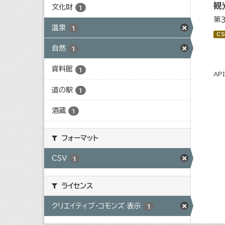
観
文化財
1
第
温泉
1
CS
自然
1
資料館
1
AP
道の駅
1
酒蔵
1
フォーマット
CSV
1
ライセンス
クリエイティブ・コモンズ 表示
1