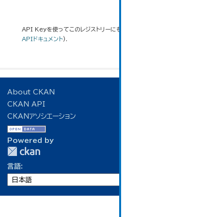
API Keyを使ってこのレジストリーにもアクセス可能です
API
(see
APIドキュメント
).
About CKAN
CKAN API
CKANアソシエーション
Powered by
言語