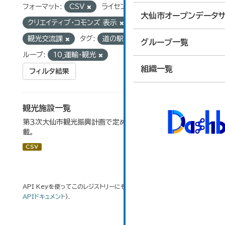
フォーマット:
CSV
ライセンス:
大仙市オープンデータサ
クリエイティブ・コモンズ 表示
組織:
観光交流課
タグ:
道の駅
スキー場
グ
グループ一覧
ループ:
10_運輸・観光
組織一覧
フィルタ結果
観光施設一覧
第３次大仙市観光振興計画で定めた、主要観光施設を掲
載。
CSV
API Keyを使ってこのレジストリーにもアクセス可能です
API
(see
APIドキュメント
).