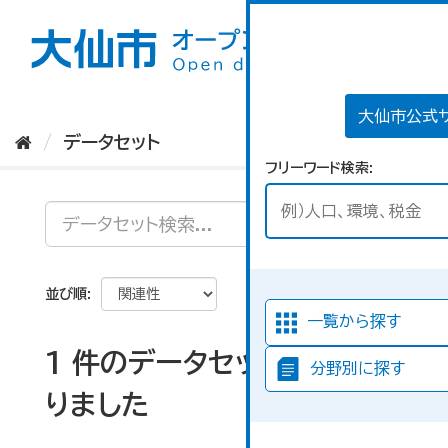
ス
キ
ッ
プ
し
て
大仙市公式
内
データセット
容
フリーワード検索
へ
並び順
一覧から探す
1 件のデータセットが見つか
分野別に探す
りました