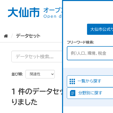
ス
キ
ッ
プ
し
て
大仙市公式
内
データセット
容
フリーワード検索
へ
並び順
一覧から探す
1 件のデータセットが見つか
分野別に探す
りました