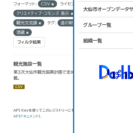
フォーマット:
CSV
ライセンス:
大仙市オープンデータサ
クリエイティブ・コモンズ 表示
組織:
観光交流課
タグ:
道の駅
スキー場
グループ一覧
酒蔵
組織一覧
フィルタ結果
観光施設一覧
第３次大仙市観光振興計画で定めた、主要観光施設を掲
載。
CSV
API Keyを使ってこのレジストリーにもアクセス可能です
API
(see
APIドキュメント
).