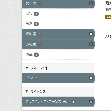
観
文化財
1
第
温泉
1
CS
自然
1
資料館
1
AP
道の駅
1
酒蔵
1
フォーマット
CSV
1
ライセンス
クリエイティブ・コモンズ 表示
1