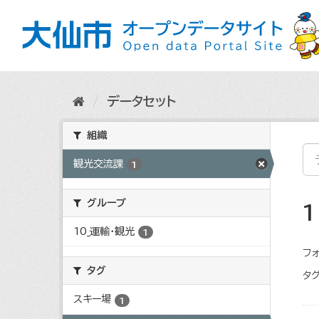
ス
キ
ッ
プ
し
て
内
データセット
容
へ
組織
観光交流課
1
グループ
10_運輸・観光
1
フォ
タグ
タグ
スキー場
1