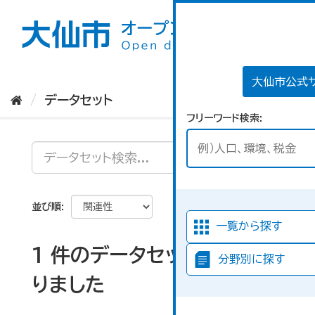
ス
キ
ッ
プ
し
て
大仙市公式
内
データセット
容
フリーワード検索
へ
並び順
一覧から探す
1 件のデータセットが見つか
分野別に探す
りました