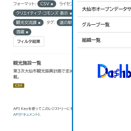
フォーマット:
CSV
ライセンス:
大仙市オープンデータサ
クリエイティブ・コモンズ 表示
組織:
観光交流課
タグ:
道の駅
文化財
グループ一覧
酒蔵
組織一覧
フィルタ結果
観光施設一覧
第３次大仙市観光振興計画で定めた、主要観光施設を掲
載。
CSV
API Keyを使ってこのレジストリーにもアクセス可能です
API
(see
APIドキュメント
).