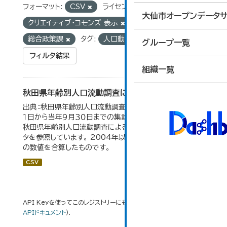
フォーマット:
CSV
ライセンス:
大仙市オープンデータサ
クリエイティブ・コモンズ 表示
組織:
総合政策課
タグ:
人口動態
グループ一覧
フィルタ結果
組織一覧
秋田県年齢別人口流動調査による人口動態の推移
出典：秋田県年齢別人口流動調査。 各年ともに、前年１０月
１日から当年９月３０日までの集計。 大仙市の統計「2-10
秋田県年齢別人口流動調査による人口動態の推移」のデー
タを参照しています。 2004年以前の数値は合併前市町村
の数値を合算したものです。
CSV
API Keyを使ってこのレジストリーにもアクセス可能です
API
(see
APIドキュメント
).