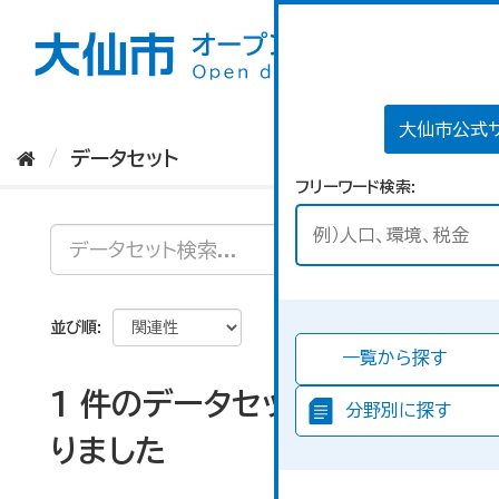
ス
キ
ッ
プ
し
て
大仙市公式
内
データセット
容
フリーワード検索
へ
並び順
一覧から探す
1 件のデータセットが見つか
分野別に探す
りました