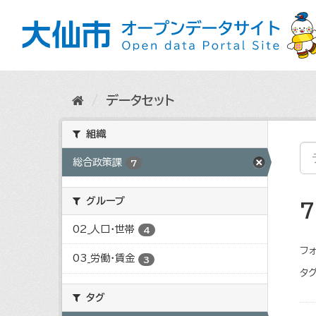
ス
キ
ッ
プ
し
て
内
データセット
容
へ
組織
総合政策課
7
グループ
02_人口・世帯
4
フォ
03_労働・賃金
3
タグ
タグ