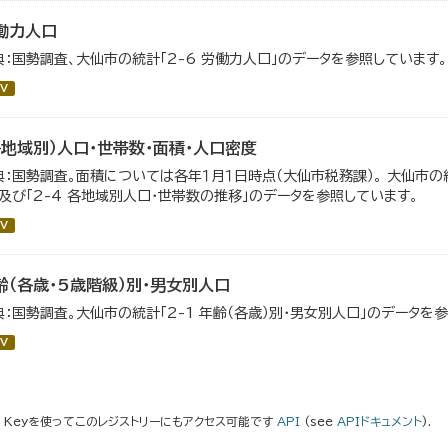
働力人口
典：国勢調査、大仙市の統計「2-6 労働力人口」のデータを参照しています。
V
各地域別）人口・世帯数・面積・人口密度
典：国勢調査。面積については各年１月１日時点（大仙市税務課）。 大仙市の統
」及び「2-4 各地域別人口・世帯数の推移」のデータを参照しています。
V
齢（各歳・5歳階級）別・男女別人口
典：国勢調査。大仙市の統計「2-1 年齢（各歳）別・男女別人口」のデータを
V
I Keyを使ってこのレジストリーにもアクセス可能です
API
(see
APIドキュメント
).