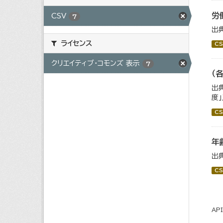
労
CSV
7
出
ライセンス
CS
クリエイティブ・コモンズ 表示
7
（
出
度
CS
年
出
CS
AP