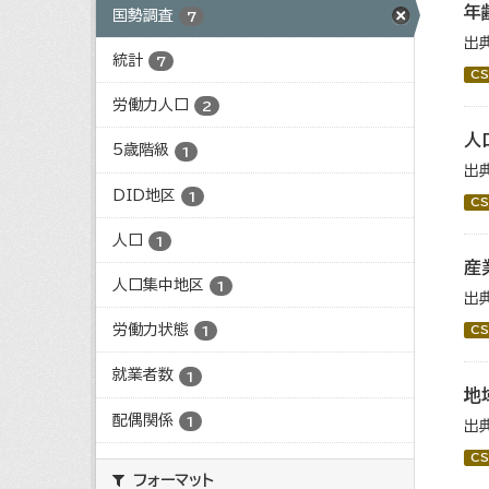
年
国勢調査
7
出
統計
7
CS
労働力人口
2
人
5歳階級
1
出
DID地区
1
CS
人口
1
産
人口集中地区
1
出
労働力状態
CS
1
就業者数
1
地
配偶関係
1
出
CS
フォーマット