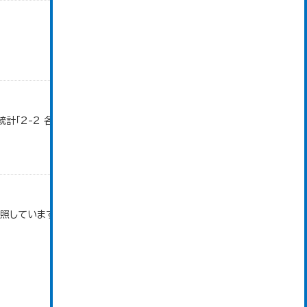
計「2-2 各地域別人口・人口増減・面積・人口密
参照しています。