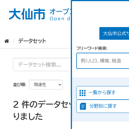
ス
キ
ッ
プ
し
て
大仙市公式
内
データセット
容
フリーワード検索
へ
並び順
一覧から探す
2 件のデータセットが見つか
分野別に探す
りました