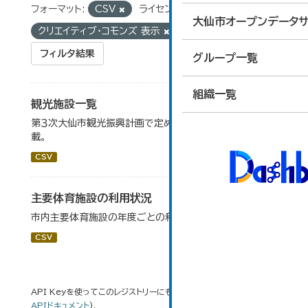
フォーマット:
CSV
ライセンス:
大仙市オープンデータサ
クリエイティブ・コモンズ 表示
タグ:
スキー場
フィルタ結果
グループ一覧
組織一覧
観光施設一覧
第３次大仙市観光振興計画で定めた、主要観光施設を掲
載。
CSV
主要体育施設の利用状況
市内主要体育施設の年度ごとの利用状況データです。
CSV
API Keyを使ってこのレジストリーにもアクセス可能です
API
(see
APIドキュメント
).