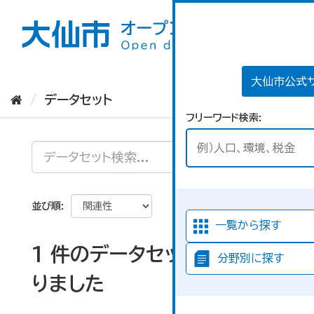
ス
キ
ッ
プ
し
て
大仙市公式
内
データセット
容
フリーワード検索
へ
並び順
一覧から探す
1 件のデータセットが見つか
分野別に探す
りました