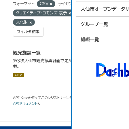
フォーマット:
CSV
ライセンス:
大仙市オープンデータサ
クリエイティブ・コモンズ 表示
タグ:
スキー場
文化財
グループ一覧
フィルタ結果
組織一覧
観光施設一覧
第３次大仙市観光振興計画で定めた、主要観光施設を掲
載。
CSV
API Keyを使ってこのレジストリーにもアクセス可能です
API
(see
APIドキュメント
).