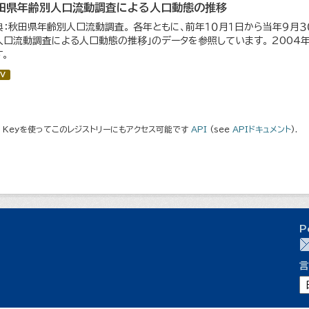
田県年齢別人口流動調査による人口動態の推移
典：秋田県年齢別人口流動調査。 各年ともに、前年１０月１日から当年９月３０
人口流動調査による人口動態の推移」のデータを参照しています。 200
す。
V
I Keyを使ってこのレジストリーにもアクセス可能です
API
(see
APIドキュメント
).
P
言