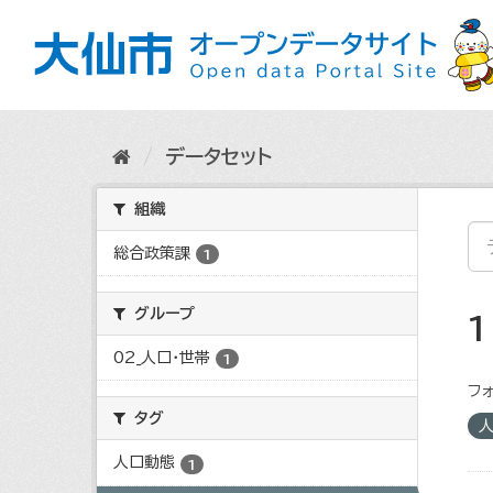
ス
キ
ッ
プ
し
て
内
データセット
容
へ
組織
総合政策課
1
グループ
02_人口・世帯
1
フォ
タグ
人口動態
1