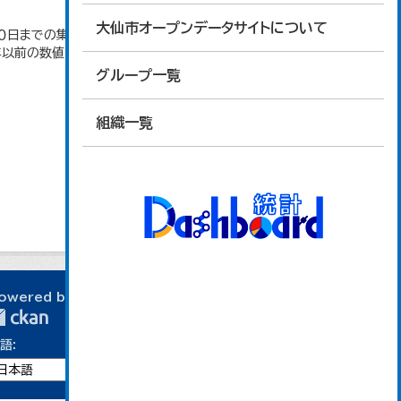
大仙市オープンデータサイトについて
日までの集計。 大仙市の統計「2-10 秋田県年齢
4年以前の数値は合併前市町村の数値を合算したもの
グループ一覧
組織一覧
owered by
語