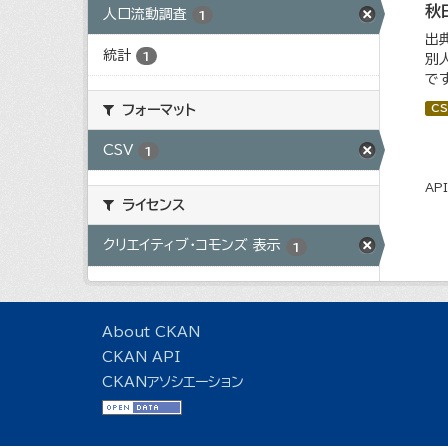
秋
人口流動調査
1
出
統計
1
別
で
CS
フォーマット
CSV
1
AP
ライセンス
クリエイティブ・コモンズ 表示
1
About CKAN
CKAN API
CKANアソシエーション