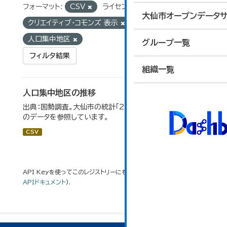
フォーマット:
CSV
ライセンス:
大仙市オープンデータサ
クリエイティブ・コモンズ 表示
タグ:
人口集中地区
グループ一覧
フィルタ結果
組織一覧
人口集中地区の推移
出典：国勢調査。大仙市の統計「2-3 人口集中地区の推移」
のデータを参照しています。
CSV
API Keyを使ってこのレジストリーにもアクセス可能です
API
(see
APIドキュメント
).