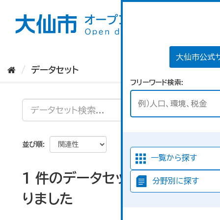
ス
キ
ッ
プ
し
て
大仙市公式
内
データセット
容
フリーワード検索
へ
並び順
一覧から探す
1 件のデータセットが見つか
分野別に探す
りました