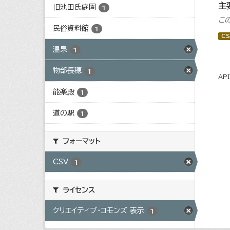
主
旧池田氏庭園
1
こ
民俗資料館
1
CS
温泉
1
物部長穂
1
AP
能楽殿
1
道の駅
1
フォーマット
CSV
1
ライセンス
クリエイティブ・コモンズ 表示
1