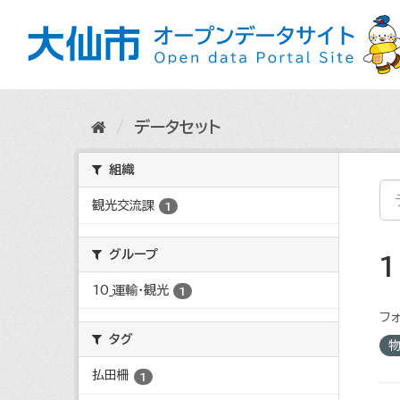
ス
キ
ッ
プ
し
て
内
データセット
容
へ
組織
観光交流課
1
グループ
10_運輸・観光
1
フォ
タグ
払田柵
1