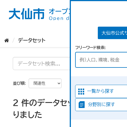
ス
キ
ッ
プ
し
て
大仙市公式
内
データセット
容
フリーワード検索
へ
並び順
一覧から探す
2 件のデータセットが見つか
分野別に探す
りました