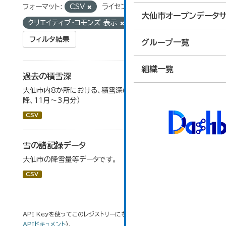
フォーマット:
CSV
ライセンス:
大仙市オープンデータサ
クリエイティブ・コモンズ 表示
タグ:
積雪深
フィルタ結果
グループ一覧
組織一覧
過去の積雪深
大仙市内8か所における、積雪深の一覧（平成17年度以
降、11月～3月分）
CSV
雪の諸記録データ
大仙市の降雪量等データです。
CSV
API Keyを使ってこのレジストリーにもアクセス可能です
API
(see
APIドキュメント
).