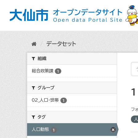
ス
キ
ッ
プ
し
て
内
データセット
容
へ
組織
総合政策課
1
グループ
02_人口・世帯
1
フォ
タグ
人口動態
1