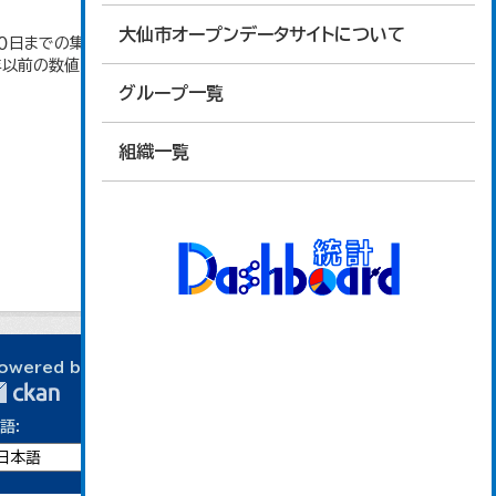
大仙市オープンデータサイトについて
日までの集計。 大仙市の統計「2-10 秋田県年齢
4年以前の数値は合併前市町村の数値を合算したもの
グループ一覧
組織一覧
owered by
語