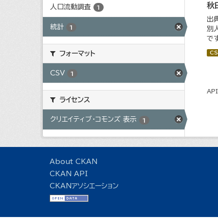
秋
人口流動調査
1
出
統計
1
別
で
CS
フォーマット
CSV
1
AP
ライセンス
クリエイティブ・コモンズ 表示
1
About CKAN
CKAN API
CKANアソシエーション