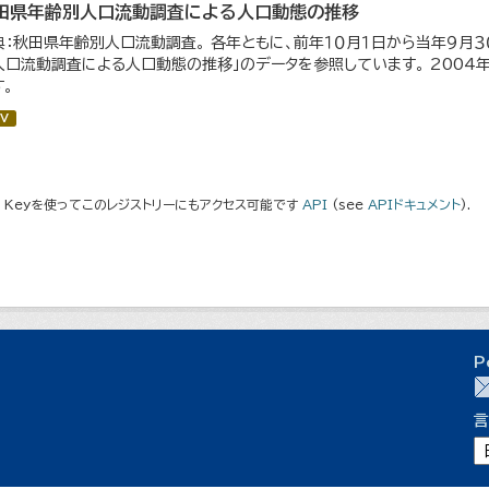
田県年齢別人口流動調査による人口動態の推移
典：秋田県年齢別人口流動調査。 各年ともに、前年１０月１日から当年９月３０
人口流動調査による人口動態の推移」のデータを参照しています。 200
す。
V
I Keyを使ってこのレジストリーにもアクセス可能です
API
(see
APIドキュメント
).
P
言