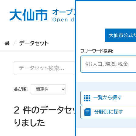
ス
キ
ッ
プ
し
て
大仙市公式
内
データセット
容
フリーワード検索
へ
並び順
一覧から探す
2 件のデータセットが見つか
分野別に探す
りました