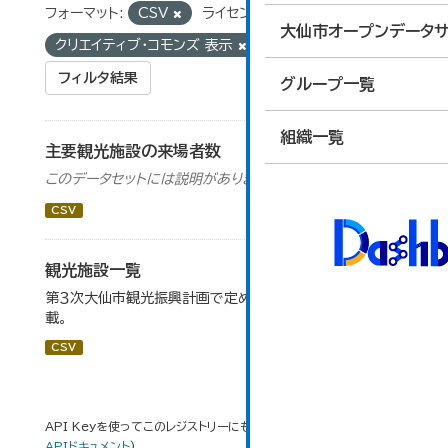
フォーマット:
CSV
ライセンス:
大仙市オープンデータサ
クリエイティブ・コモンズ 表示
タグ:
道の駅
フィルタ結果
グループ一覧
組織一覧
主要観光施設の来場者数
このデータセットには説明がありません
CSV
観光施設一覧
第３次大仙市観光振興計画で定めた、主要観光施設を掲
載。
CSV
API Keyを使ってこのレジストリーにもアクセス可能です
API
(see
APIドキュメント
).